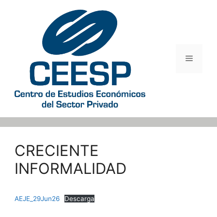
Saltar
al
contenido
Menú
CRECIENTE
INFORMALIDAD
AEJE_29Jun26
Descarga