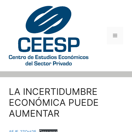
Saltar
al
contenido
Menú
LA INCERTIDUMBRE
ECONÓMICA PUEDE
AUMENTAR
AEJE_27Oct25
Descarga