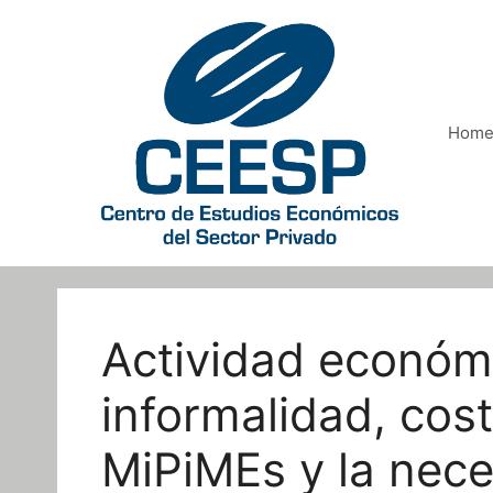
Saltar
al
contenido
Hom
Actividad económi
informalidad, cost
MiPiMEs y la nece