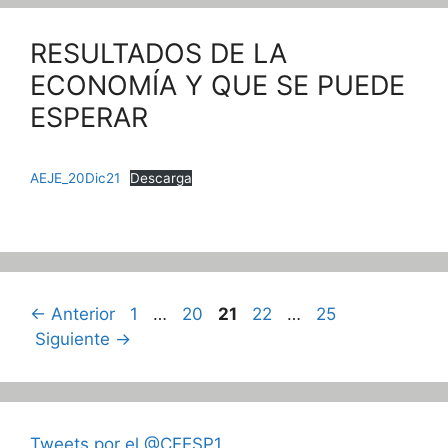
RESULTADOS DE LA
ECONOMÍA Y QUE SE PUEDE
ESPERAR
AEJE_20Dic21
Descarga
Página
Página
Página
Página
Página
←
Anterior
1
…
20
21
22
…
25
Siguiente
→
Tweets por el @CEESP1.