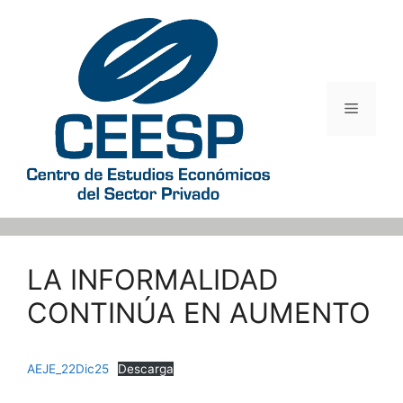
Saltar
al
contenido
Menú
LA INFORMALIDAD
CONTINÚA EN AUMENTO
AEJE_22Dic25
Descarga