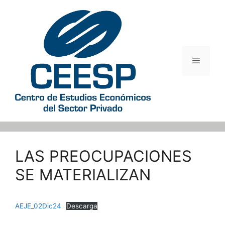
Saltar
al
contenido
Menú
LAS PREOCUPACIONES
SE MATERIALIZAN
AEJE_02Dic24
Descarga