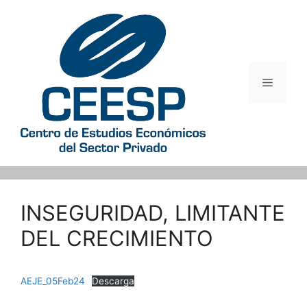
Saltar
al
contenido
Menú
INSEGURIDAD, LIMITANTE
DEL CRECIMIENTO
AEJE_05Feb24
Descarga