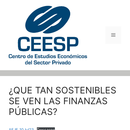
Saltar
al
contenido
Menú
¿QUE TAN SOSTENIBLES
SE VEN LAS FINANZAS
PÚBLICAS?
AEJE_10Jul23
Descarga