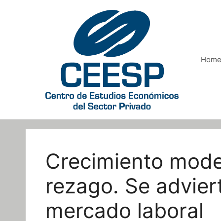
Saltar
al
contenido
Hom
Crecimiento mode
rezago. Se advier
mercado laboral