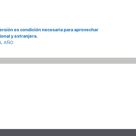
nversión es condición necesaria para aprovechar
onal y extranjera.
EL AÑO