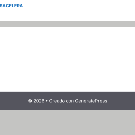
ESACELERA
© 2026
• Creado con
GeneratePress