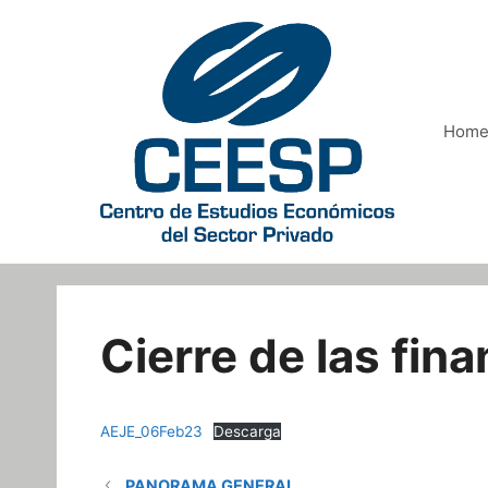
Saltar
al
contenido
Hom
Cierre de las fin
AEJE_06Feb23
Descarga
PANORAMA GENERAL