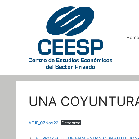
Saltar
al
contenido
Hom
UNA COYUNTUR
AEJE_07Nov22
Descarga
EL PROYECTO DE ENMIENDAS CONSTITUCIONA