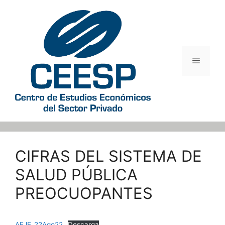
Saltar
al
contenido
Menú
CIFRAS DEL SISTEMA DE
SALUD PÚBLICA
PREOCUOPANTES
AEJE_22Ago22
Descarga