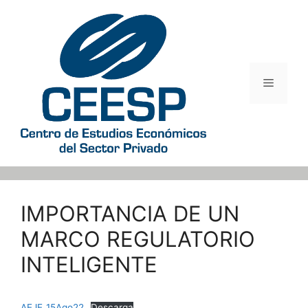
Saltar
al
contenido
Menú
IMPORTANCIA DE UN
MARCO REGULATORIO
INTELIGENTE
AEJE_15Ago22
Descarga