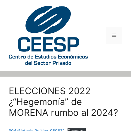
Saltar
al
contenido
Menú
ELECCIONES 2022
¿“Hegemonía” de
MORENA rumbo al 2024?
904-Sintesis-Politica-080622
Descarga