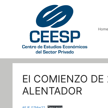
Saltar
al
contenido
Hom
El COMIENZO DE 
ALENTADOR
AEJE_07Mar22
Descarga