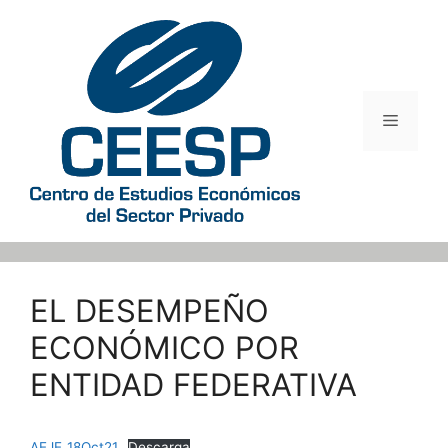
Saltar
al
contenido
Menú
EL DESEMPEÑO
ECONÓMICO POR
ENTIDAD FEDERATIVA
AEJE_18Oct21
Descarga