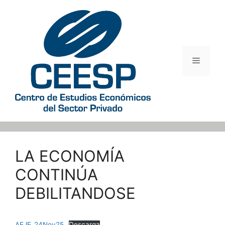
Saltar
al
contenido
Menú
LA ECONOMÍA
CONTINÚA
DEBILITANDOSE
AEJE_24Nov25
Descarga