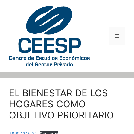
Saltar
al
contenido
Menú
EL BIENESTAR DE LOS
HOGARES COMO
OBJETIVO PRIORITARIO
AEJE_22Abr24
Descarga