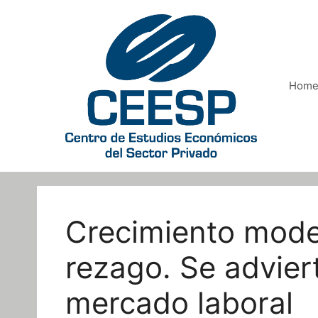
Saltar
al
contenido
Hom
Crecimiento mode
rezago. Se advier
mercado laboral