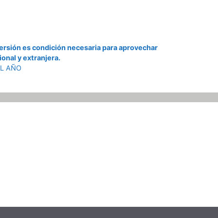
nversión es condición necesaria para aprovechar
onal y extranjera.
EL AÑO