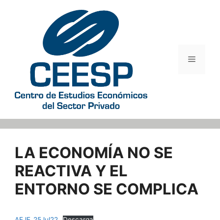
Saltar
al
contenido
Menú
LA ECONOMÍA NO SE
REACTIVA Y EL
ENTORNO SE COMPLICA
AEJE_25Jul22
Descarga